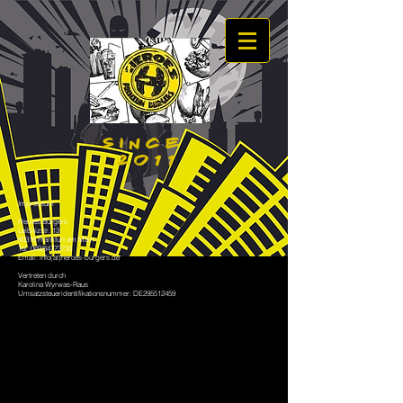
SINCE
2011
Impressum
Heroes Burgers
Leibnizstr. 13
60316 Frankfurt am Main
Tel. 069/84773735
Email: info(at)heroes-burgers.de
Vertreten durch
Karolina Wyrwas-Raus
Umsatzsteueridentifikationsnummer: DE295512459